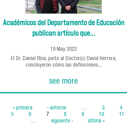
Académicos del Departamento de Educación
publican artículo que...
19
May
2022
El Dr. Daniel Ríos, junto al Doctor(c) David Herrera,
concluyeron cómo las definiciones...
see more
« primera
‹ anterior
…
3
4
5
6
7
8
9
10
11
Pages
…
siguiente ›
última »