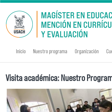
Pasar al contenido principal
Inicio
Nuestro programa
Organización
Cu
Visita académica: Nuestro Programa
Se encuentra usted aquí