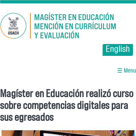
Pasar al contenido principal
English
☰ Menu
Magíster en Educación realizó curso
Se encuentra usted aquí
sobre competencias digitales para
sus egresados