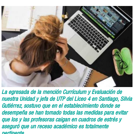
La egresada de la mención Currículum y Evaluación de
nuestra Unidad y jefa de UTP del Liceo 4 en Santiago, Silvia
Gutiérrez, sostuvo que en el establecimiento donde se
desempeña se han tomado todas las medidas para evitar
que los y las profesoras caigan en cuadros de estrés y
aseguró que un receso académico es totalmente
pertinente.