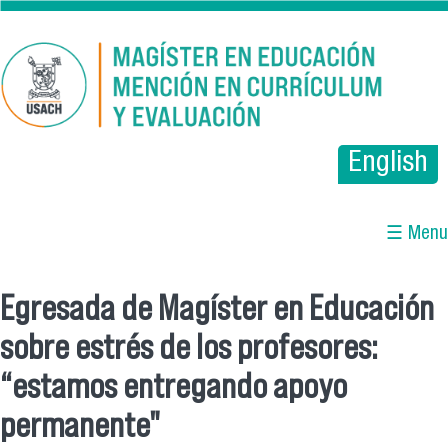
Pasar al contenido principal
English
☰ Menu
Egresada de Magíster en Educación
Se encuentra usted aquí
sobre estrés de los profesores:
“estamos entregando apoyo
permanente"