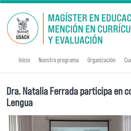
Pasar al contenido principal
Inicio
Nuestro programa
Organización
Cu
Dra. Natalia Ferrada participa en c
Se encuentra usted aquí
Lengua