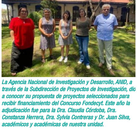
La Agencia Nacional de Investigación y Desarrollo, ANID, a
través de la Subdirección de Proyectos de Investigación, dio
a conocer su propuesta de proyectos seleccionados para
recibir financiamiento del Concurso Fondecyt. Este año la
adjudicación fue para la Dra. Claudia Córdoba, Dra.
Constanza Herrera, Dra. Sylvia Contreras y Dr. Juan Silva,
académicos y académicas de nuestra unidad.