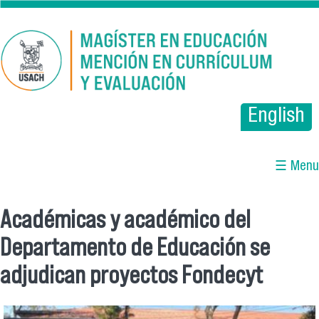
Pasar al contenido principal
English
☰ Menu
Académicas y académico del
Se encuentra usted aquí
Departamento de Educación se
adjudican proyectos Fondecyt