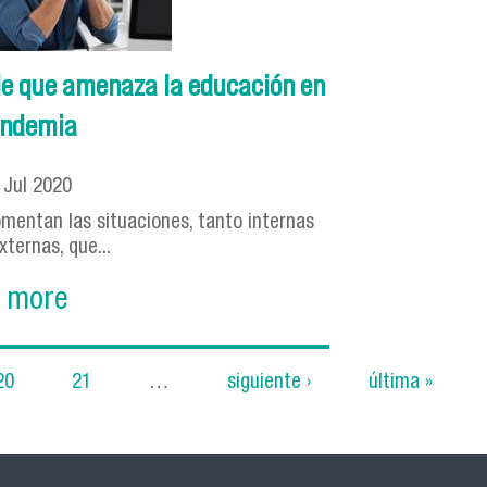
ble que amenaza la educación en
ndemia
7
Jul
2020
mentan las situaciones, tanto internas
ternas, que...
 more
20
21
…
siguiente ›
última »