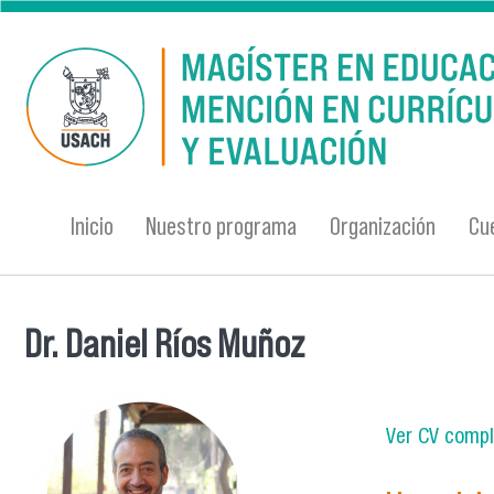
Pasar al contenido principal
Inicio
Nuestro programa
Organización
Cu
Dr. Daniel Ríos Muñoz
Se encuentra usted aquí
Ver CV compl