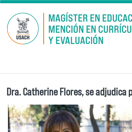
Skip to main content
Dra. Catherine Flores, se adjudica
You are here