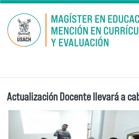
Skip to main content
Actualización Docente llevará a ca
You are here